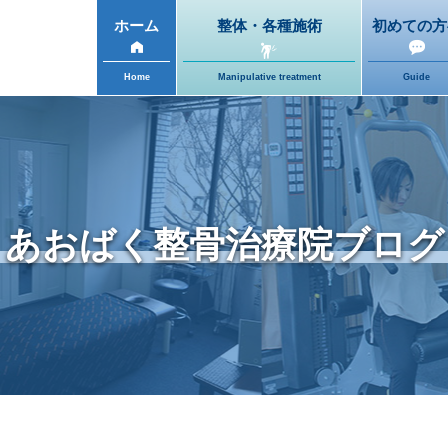
ホーム
整体・各種施術
初めての方
Home
Manipulative treatment
Guide
あおばく整骨治療院ブログ