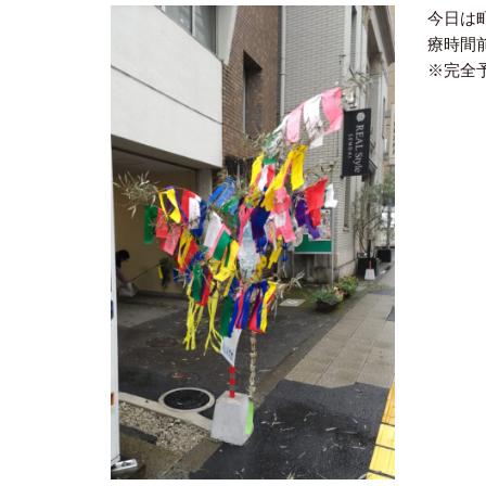
今日は
療時間
※完全