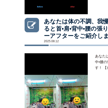
あなたは体の不調、我慢
ると首•肩•背中•腰の
ーアフターをご紹介し
2025.08.12
あなた
中•腰
す！ 