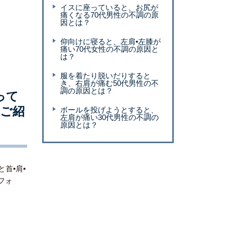
イスに座っていると、お尻が
痛くなる70代男性の不調の原
因とは？
仰向けに寝ると、左肩•左膝が
痛い70代女性の不調の原因と
は？
服を着たり脱いだりすると
き、右肩が痛む50代男性の不
調の原因とは？
って
をご紹
ボールを投げようとすると、
左肩が痛い30代男性の不調の
原因とは？
首•肩•
フォ