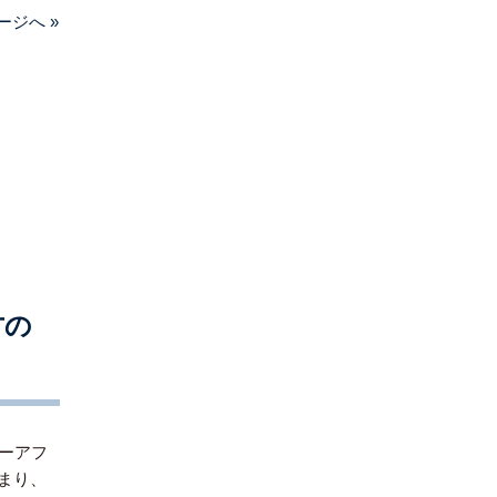
ージへ »
方の
ォーアフ
まり、