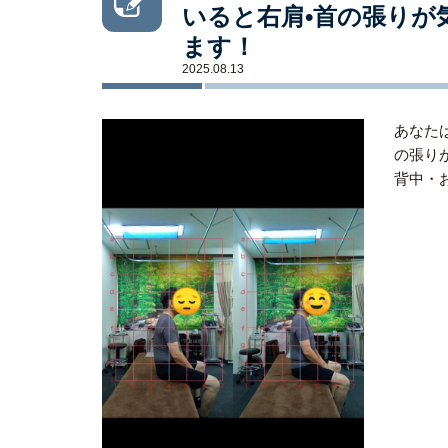
いると右肩•首の張りが
ます！
2025.08.13
あなた
の張り
背中・