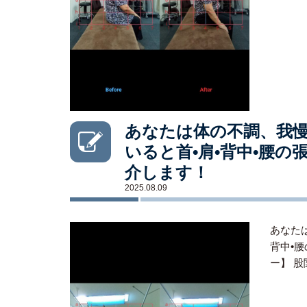
あなたは体の不調、我慢
いると首•肩•背中•腰
介します！
2025.08.09
あなた
背中•
ー】 股