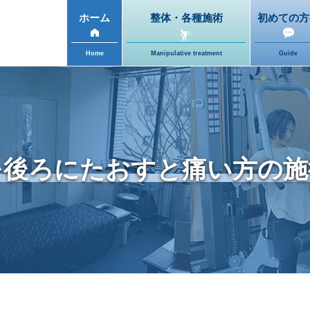
ホーム
整体・各種施術
初めての方
Home
Manipulative treatment
Guide
を後ろにたおすと痛い方の施