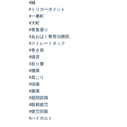
#鍼
#トリガーポイント
#一番町
#大町
#青葉通り
#あおばく整骨治療院
#ストレートネック
#巻き肩
#猫背
#反り腰
#腰痛
#肩こり
#頭痛
#膝痛
#股関節痛
#眼精疲労
#疲労回復
#ハイボルト