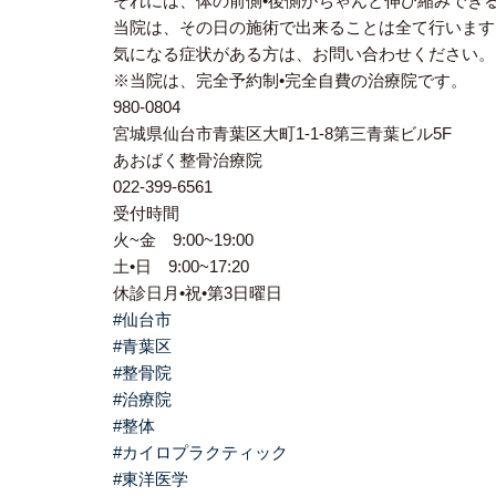
それには、体の前側•後側がちゃんと伸び縮みでき
当院は、その日の施術で出来ることは全て行います
気になる症状がある方は、お問い合わせください。
※当院は、完全予約制•完全自費の治療院です。
980-0804
宮城県仙台市青葉区大町1-1-8第三青葉ビル5F
あおばく整骨治療院
022-399-6561
受付時間
火~金 9:00~19:00
土•日 9:00~17:20
休診日月•祝•第3日曜日
#仙台市
#青葉区
#整骨院
#治療院
#整体
#カイロプラクティック
#東洋医学