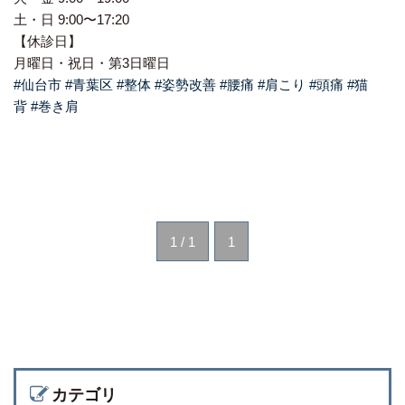
土・日 9:00〜17:20
【休診日】
月曜日・祝日・第3日曜日
#仙台市
#青葉区
#整体
#姿勢改善
#腰痛
#肩こり
#頭痛
#猫
背
#巻き肩
1 / 1
1
カテゴリ