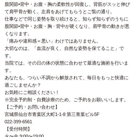
股関節•背中・お腹・胸の柔軟性が回復し、背筋がスッと伸び
て肩甲骨が動く。左肩をあげてもらうとご覧の通り。
仕事などで同じ姿勢を取り続けると、知らず知らずのうちに
股関節•背中・お腹・胸 · 背中が硬くなり、肩甲骨の動きが悪
くなります。
「痛みや違和感＝悪い」わけではありません。
大切なのは、「血流が良く、自然な姿勢を保てること」で
す。
当院では、その日の体の状態に合わせて最適な施術を行いま
す。
あなたも、つらい不調から解放されて、毎日をもっと快適に
過ごしませんか？
お気軽にご相談ください！
※完全予約制・自費診療のため、ご予約をお願いいします。
【ご予約・お問い合わせ】
宮城県仙台市青葉区大町1-1-8 第三青葉ビル5F
022-399-6561
【受付時間】
火〜金 9:00〜19:00