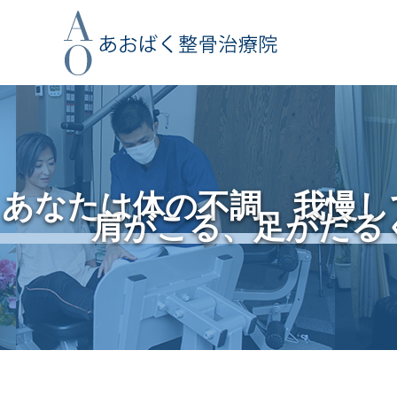
あなたは体の不調、我慢し
肩がこる、足がだる