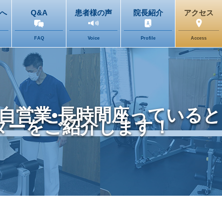
へ
Q&A
患者様の声
院長紹介
アクセス
FAQ
Voice
Profile
Access
自営業•長時間座っていると
ターをご紹介します！