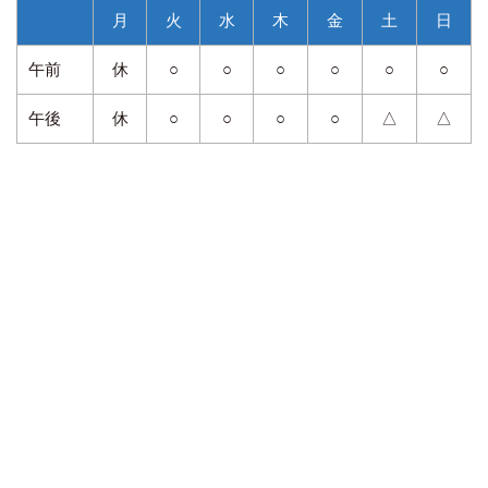
月
火
水
木
金
土
日
午前
休
○
○
○
○
○
○
午後
休
○
○
○
○
△
△