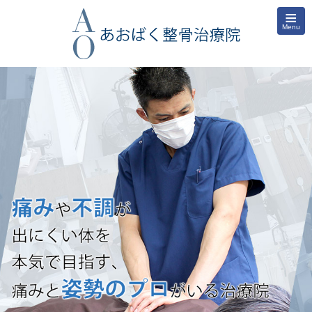
≡
Menu